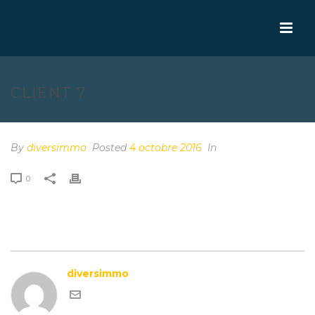
CLIENT 7
By
diversimmo
Posted
4 octobre 2016
In
0
diversimmo