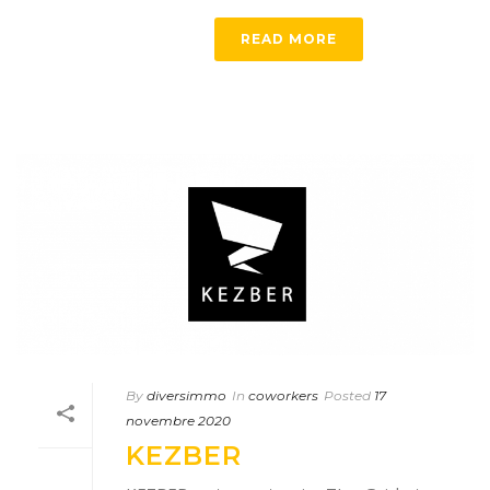
READ MORE
By
diversimmo
In
coworkers
Posted
17
novembre 2020
KEZBER