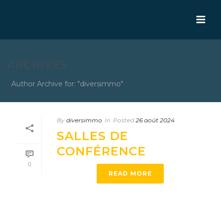
ARCHIVES
Author Archive for: "diversimmo"
By
diversimmo
In
Posted
26 août 2024
SALLES DE
CONFÉRENCE
0
READ MORE